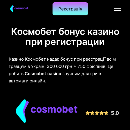
Реєстрація
Космобет бонус казино
при регистрации
Казино Космобет надає бонус при реєстрації всім
гравцям в Україні 300 000 грн + 750 фріспінів. Це
робить
Cosmobet casino
зручним для гри в
автомати онлайн.
5.0