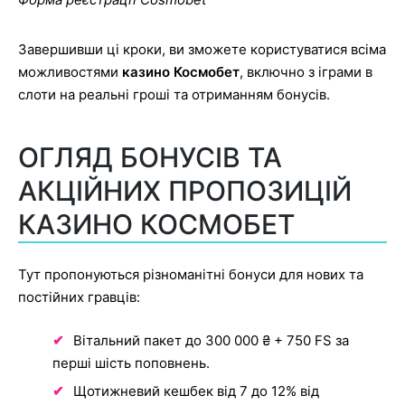
Завершивши ці кроки, ви зможете користуватися всіма
можливостями
казино Космобет
, включно з іграми в
слоти на реальні гроші та отриманням бонусів.
ОГЛЯД БОНУСІВ ТА
АКЦІЙНИХ ПРОПОЗИЦІЙ
КАЗИНО КОСМОБЕТ
Тут пропонуються різноманітні бонуси для нових та
постійних гравців:
Вітальний пакет до 300 000 ₴ + 750 FS за
перші шість поповнень.
Щотижневий кешбек від 7 до 12% від