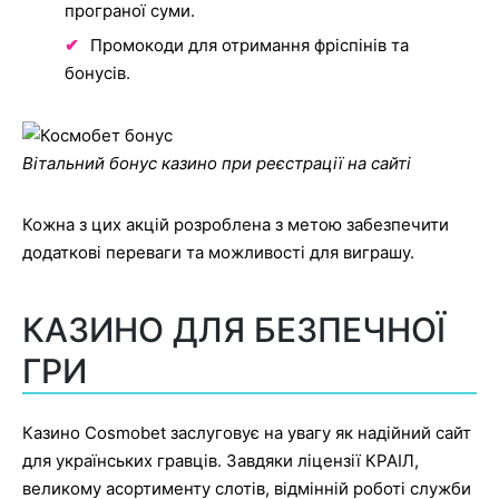
програної суми.
Промокоди для отримання фріспінів та
бонусів.
Вітальний бонус казино при реєстрації на сайті
Кожна з цих акцій розроблена з метою забезпечити
додаткові переваги та можливості для виграшу.
КАЗИНО ДЛЯ БЕЗПЕЧНОЇ
ГРИ
Казино Cosmobet заслуговує на увагу як надійний сайт
для українських гравців. Завдяки ліцензії КРАІЛ,
великому асортименту слотів, відмінній роботі служби