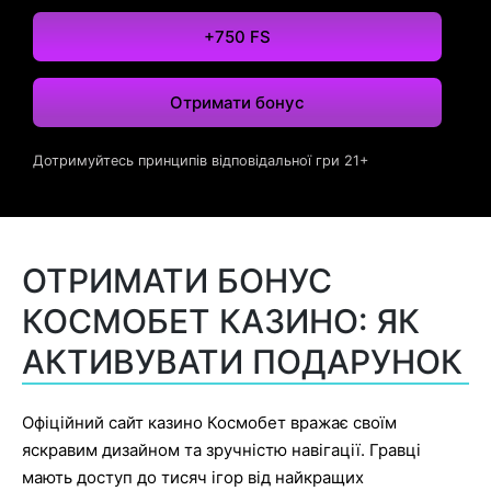
+750 FS
Отримати бонус
Дотримуйтесь принципів відповідальної гри 21+
ОТРИМАТИ БОНУС
КОСМОБЕТ КАЗИНО: ЯК
АКТИВУВАТИ ПОДАРУНОК
Офіційний сайт казино Космобет вражає своїм
яскравим дизайном та зручністю навігації. Гравці
мають доступ до тисяч ігор від найкращих